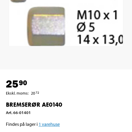
25
90
Ekskl. moms
:
20
72
BREMSERØR AE0140
Art
.
66-01401
Findes på lager i
1
varehuse