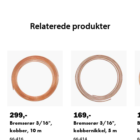
Relaterede produkter
299
,-
169
,-
Bremserør 3/16",
Bremserør 3/16",
B
kobber, 10 m
kobbernikkel, 5 m
k
66-416
66-414
6