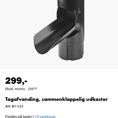
299
,-
Ekskl. moms
:
239
20
Tagafvanding, sammenklappelig udkaster
Art
.
81-122
Findes på lager i
19
varehuse