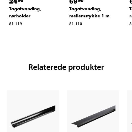
24
69
90
90
Tagafvanding,
Tagafvanding,
T
rørholder
mellemstykke 1 m
r
81-119
81-110
8
Relaterede produkter