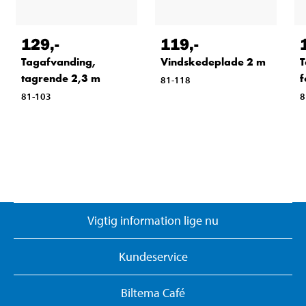
129
,-
119
,-
Tagafvanding,
Vindskedeplade 2 m
T
tagrende 2,3 m
f
81-118
81-103
8
Vigtig information lige nu
Kundeservice
Biltema Café