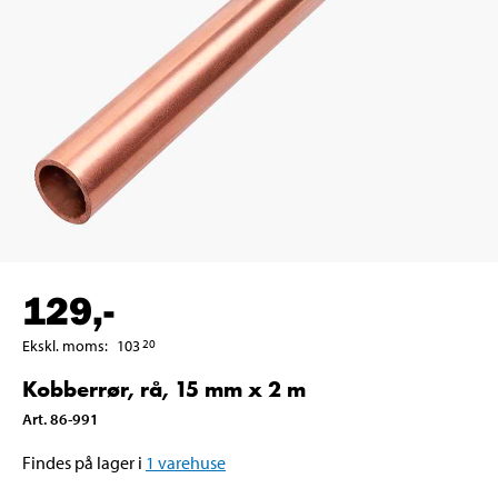
129
,-
Ekskl. moms
:
103
20
Kobberrør, rå, 15 mm x 2 m
Art
.
86-991
Findes på lager i
1
varehuse