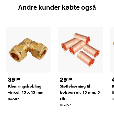
Andre kunder købte også
39
29
90
90
Klemringskobling,
Støttebøsning til
K
vinkel, 15 x 15 mm
kobberrør, 15 mm, 5
l
stk.
84-502
8
84-457