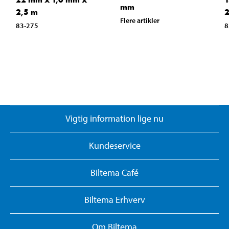
mm
2,5 m
2
Flere artikler
83-275
8
Vigtig information lige nu
Kundeservice
Biltema Café
Biltema Erhverv
Om Biltema