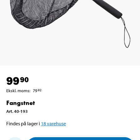
99
90
Ekskl. moms
:
79
92
Fangstnet
Art
.
40-193
Findes på lager i
18
varehuse