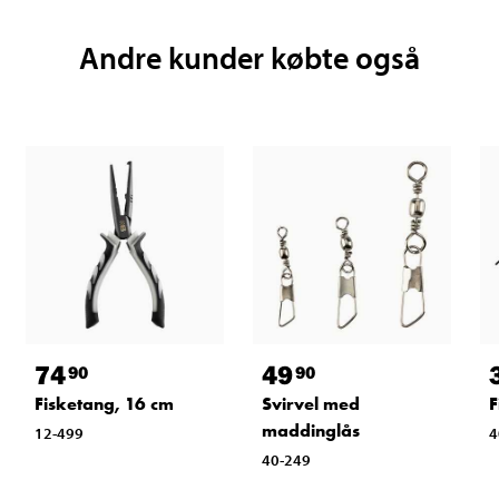
Andre kunder købte også
74
49
90
90
Fisketang, 16 cm
Svirvel med
F
maddinglås
12-499
4
40-249