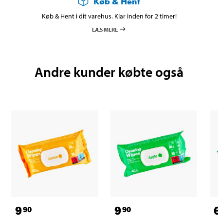
Køb & Hent
Køb & Hent i dit varehus. Klar inden for 2 timer!
LÆS MERE
Andre kunder købte også
9
9
90
90