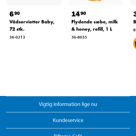
6
14
90
90
Vådservietter Baby,
Flydende sæbe, milk
B
72 stk.
& honey, refill, 1 L
8
36-0213
36-8035
Vigtig information lige nu
Kundeservice