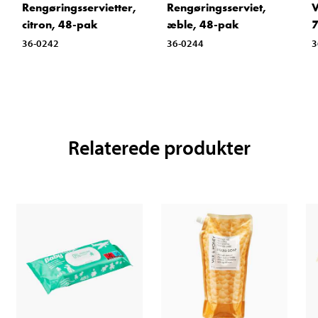
Rengøringsservietter,
Rengøringsserviet,
V
citron, 48-pak
æble, 48-pak
7
36-0242
36-0244
3
Relaterede produkter