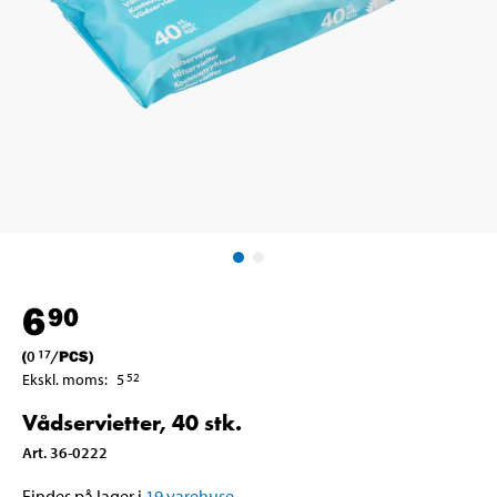
6
90
(
0
/
PCS
)
17
Ekskl. moms
:
5
52
Vådservietter, 40 stk.
Art
.
36-0222
Findes på lager i
19
varehuse