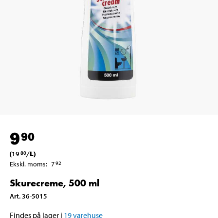
9
90
(
19
/
L
)
80
Ekskl. moms
:
7
92
Skurecreme, 500 ml
Art
.
36-5015
Findes på lager i
19
varehuse