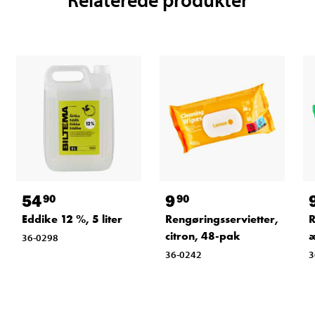
54
9
90
90
Eddike 12 %, 5 liter
Rengøringsservietter,
R
citron, 48-pak
æ
36-0298
36-0242
3