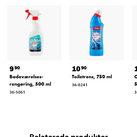
9
10
90
90
Badeværelses-
Toiletrens, 750 ml
O
rengøring, 500 ml
5
36-0241
36-5061
3
Relaterede produkter