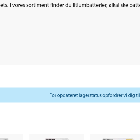
s. I vores sortiment finder du litiumbatterier, alkaliske batt
For opdateret lagerstatus opfordrer vi dig ti