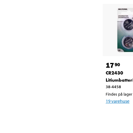
17
90
CR2430
Litiumbatteri
38-4458
Findes på lager 
19
varehuse