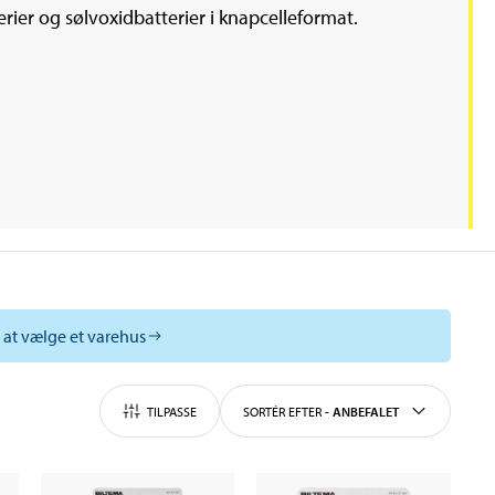
erier og sølvoxidbatterier i knapcelleformat.
l at vælge et varehus
TILPASSE
SORTÉR EFTER
-
ANBEFALET