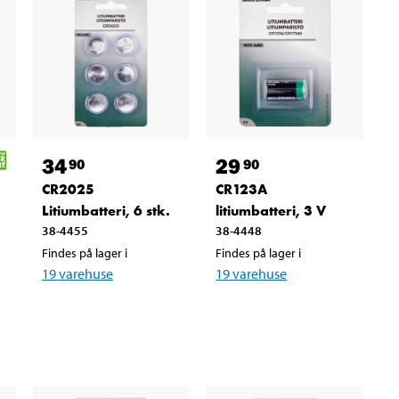
34
29
90
90
CR2025
CR123A
Litiumbatteri, 6 stk.
litiumbatteri, 3 V
38-4455
38-4448
Findes på lager i
Findes på lager i
19
varehuse
19
varehuse