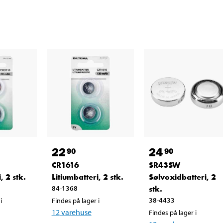
22
24
90
90
CR1616
SR43SW
, 2 stk.
Litiumbatteri, 2 stk.
Sølvoxidbatteri, 2
84-1368
stk.
38-4433
i
Findes på lager i
12
varehuse
Findes på lager i