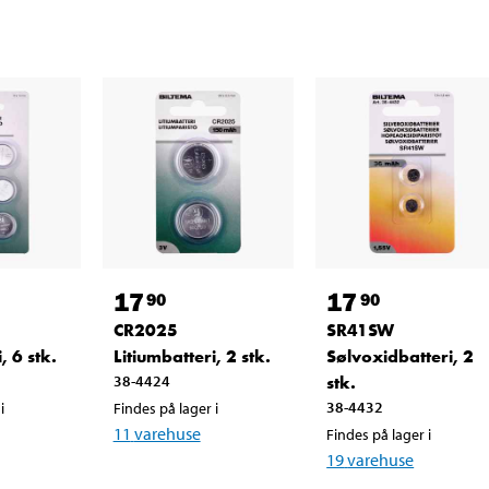
17
17
90
90
CR2025
SR41SW
, 6 stk.
Litiumbatteri, 2 stk.
Sølvoxidbatteri, 2
38-4424
stk.
38-4432
i
Findes på lager i
11
varehuse
Findes på lager i
19
varehuse