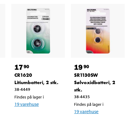
17
19
90
90
CR1620
SR1130SW
Litiumbatteri, 2 stk.
Sølvoxidbatteri, 2
38-4449
stk.
38-4435
Findes på lager i
19
varehuse
Findes på lager i
19
varehuse