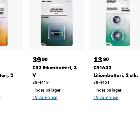
39
13
90
90
CR2 litiumbatteri, 3
CR1632
eri, 2
V
Litiumbatteri, 2 stk.
38-4419
38-4451
Findes på lager i
Findes på lager i
19
varehuse
19
varehuse
i