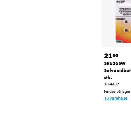
21
90
SR626SW
Sølvoxidbatt
stk.
38-4437
Findes på lager 
18
varehuse