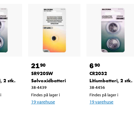
21
6
90
90
SR920SW
CR2032
, 2 stk.
Sølvoxidbatteri
Litiumbatteri, 2 stk.
38-4439
38-4456
i
Findes på lager i
Findes på lager i
19
varehuse
19
varehuse