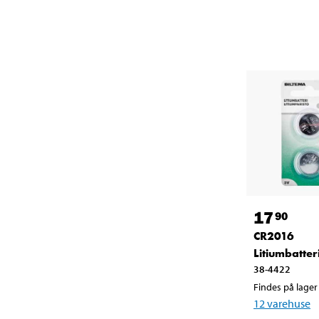
17
90
CR2016
Litiumbatteri
38-4422
Findes på lager 
12
varehuse