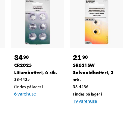
34
21
90
90
CR2025
SR621SW
Litiumbatteri, 6 stk.
Sølvoxidbatteri, 2
38-4425
stk.
38-4436
Findes på lager i
6
varehuse
Findes på lager i
19
varehuse