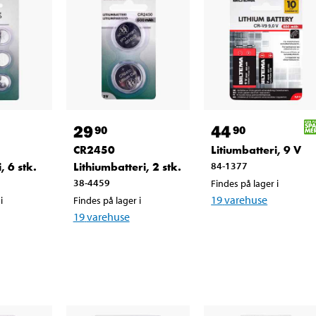
29
44
90
90
CR2450
Litiumbatteri, 9 V
, 6 stk.
Lithiumbatteri, 2 stk.
84-1377
38-4459
Findes på lager i
19
varehuse
i
Findes på lager i
19
varehuse