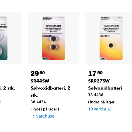
29
17
90
90
SR44SW
SR927SW
, 2 stk.
Sølvoxidbatteri, 2
Sølvoxidbatteri
stk.
38-4438
38-4434
i
Findes på lager i
19
varehuse
Findes på lager i
19
varehuse