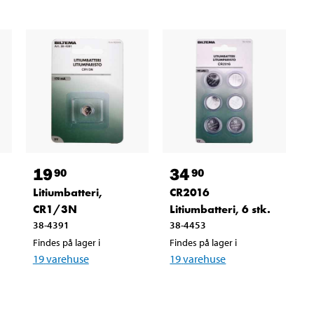
19
34
90
90
Litiumbatteri,
CR2016
CR1/3N
Litiumbatteri, 6 stk.
38-4391
38-4453
Findes på lager i
Findes på lager i
19
varehuse
19
varehuse