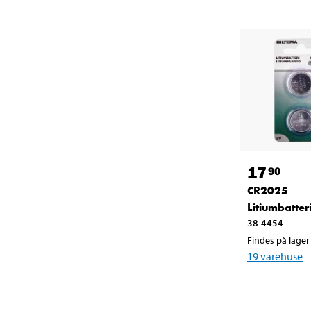
17
90
CR2025
Litiumbatteri
38-4454
Findes på lager 
19
varehuse