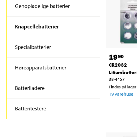
Genopladelige batterier
Knapcellebatterier
Specialbatterier
19
90
CR2032
Høreapparatsbatterier
Litiumbatteri
38-4457
Findes på lager 
Batteriladere
19
varehuse
Batteritestere