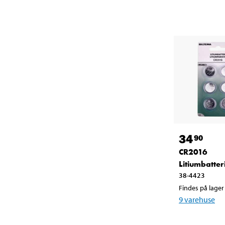
34
90
CR2016
Litiumbatteri
38-4423
Findes på lager 
9
varehuse