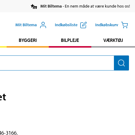
Mit Biltema
- En nem måde at være kunde hos os!
Mit Biltema
Indkøbsliste
Indkøbskurv
BYGGERI
BILPLEJE
VÆRKTØJ
et
46-3166.