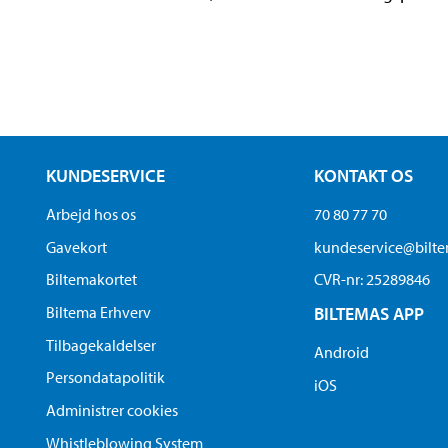
KUNDESERVICE
KONTAKT OS
Arbejd hos os
70 80 77 70
Gavekort
kundeservice@bilt
Biltemakortet
CVR-nr: 25289846
Biltema Erhverv
BILTEMAS APP
Tilbagekaldelser
Android
Persondatapolitik
iOS
Administrer cookies
Whistleblowing System