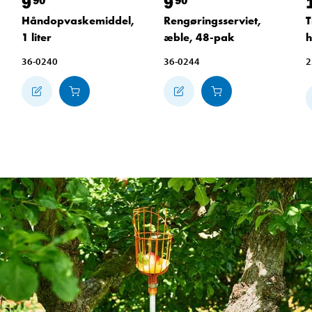
9
9
90
90
Håndopvaskemiddel,
Rengøringsserviet,
T
1 liter
æble, 48-pak
h
36-0240
36-0244
2