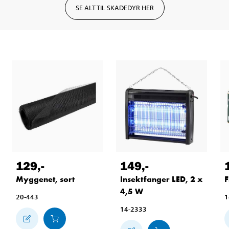
SE ALT TIL SKADEDYR HER
129
,-
149
,-
Myggenet, sort
Insektfanger LED, 2 x
F
4,5 W
20-443
1
14-2333