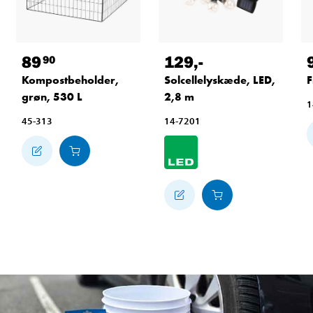
89
129
,-
90
Kompostbeholder,
Solcellelyskæde, LED,
F
grøn, 530 L
2,8 m
1
45-313
14-7201