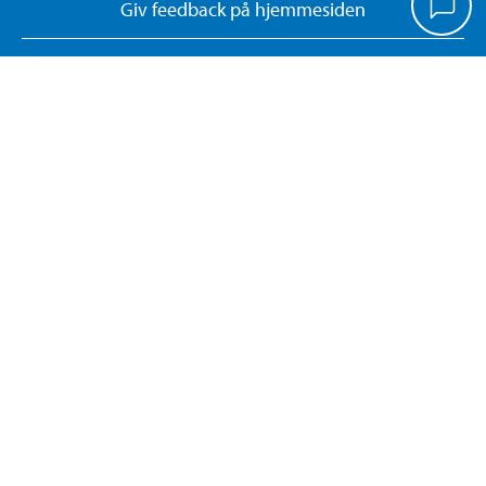
Giv feedback på hjemmesiden
Administrer cookies
Dokumentsøgning
Kontrolrapporter
Returner eller annuller onlinekøb
KONTAKT OS
Tlf. 70 80 77 70
kundeservice@biltema.dk
CVR-nr: 25289846