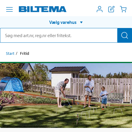
Vælg varehus
Start
Fritid