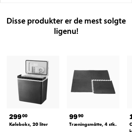
Disse produkter er de mest solgte
ligenu!
299
99
00
90
Køleboks, 20 liter
Træningsmåtte, 4 stk.
C
k