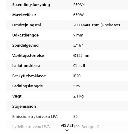
Spændingsforsyning
230 V~
Mærkeeffekt:
650 W
Omdrejningstal
2000-6400 rpm (Ubelastet)
Udkastlængde
9 mm
Spindelgevind
5/16 "
Værktøjsstørrelse
Ø125 mm
Isolationsklasse
Class II
Beskyttelsesklasse
IP20
Ledningslængde
5 m
Vægt
2,1 kg
Støjemission
Emissionstrykniveau LPA
89
VIS ALT
Lydeffektniveau LWA
100 (Beregnet)