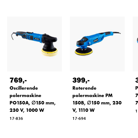
769
,-
399
,-
Oscillerende
Roterende
P
polermaskine
polermaskine PM
7
PO150A, ∅150 mm,
150B, ∅150 mm, 230
230 V, 1000 W
V, 1110 W
1
17-836
17-694