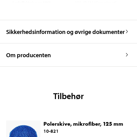
Lydeffektniveau LWA
103 dB (A) (Garanteret)
Vibrationer
Vibrationer
3,09 m/s²
Sikkerhedsinformation og øvrige dokumenter
Om producenten
Tilbehør
Polerskive, mikrofiber, 125 mm
10-821