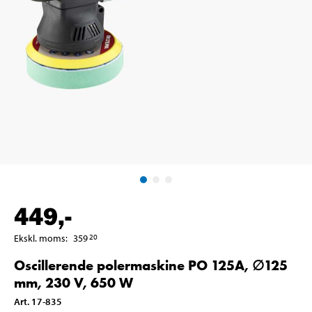
449
,-
Ekskl. moms
:
359
20
Oscillerende polermaskine PO 125A, ∅125
mm, 230 V, 650 W
Art
.
17-835