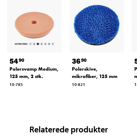
54
36
90
90
Polersvamp Medium,
Polerskive,
P
125 mm, 2 stk.
mikrofiber, 125 mm
m
10-785
10-821
1
Relaterede produkter