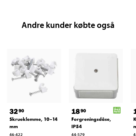
Andre kunder købte også
32
18
90
90
Skrueklemme, 10–14
Forgreningsdåse,
K
mm
IP54
m
46-422
44-579
4