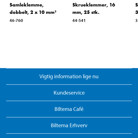
Samleklemme,
Skrueklemmer, 16
S
dobbelt, 2 x 10 mm²
mm, 25 stk.
3
46-760
44-541
3
Vigtig information lige nu
Kundeservice
Biltema Café
Biltema Erhverv