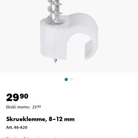
29
90
Ekskl. moms
:
23
92
Skrueklemme, 8–12 mm
Art
.
46-420