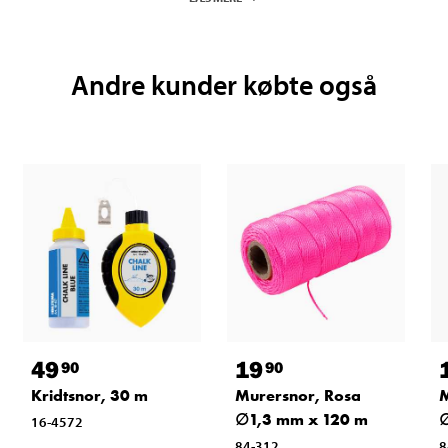
Andre kunder købte også
49
19
90
90
Kridtsnor, 30 m
Murersnor, Rosa
M
∅1,3 mm x 120 m
∅
16-4572
84-312
8