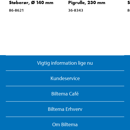
Støberør, Ø 140 mm
Pigrulle, 230 mm
S
86-8621
36-8343
8
Vigtig information lige nu
Kundeservice
Biltema Café
Biltema Erhverv
Om Biltema