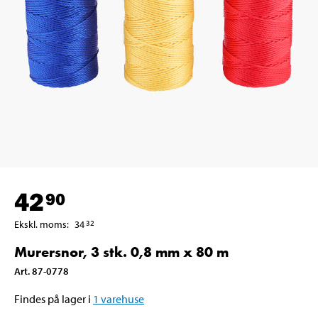
42
90
Ekskl. moms
:
34
32
Murersnor, 3 stk. 0,8 mm x 80 m
Art
.
87-0778
Findes på lager i
1
varehuse