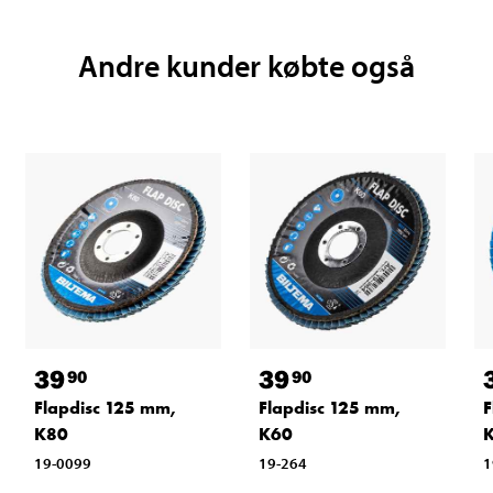
Andre kunder købte også
39
39
90
90
Flapdisc 125 mm,
Flapdisc 125 mm,
F
K80
K60
19-0099
19-264
1