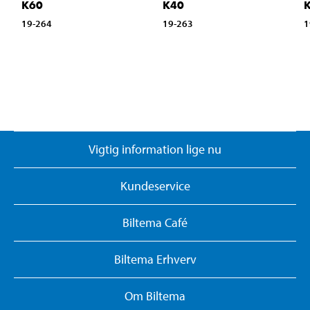
K60
K40
19-264
19-263
1
Vigtig information lige nu
Kundeservice
Biltema Café
Biltema Erhverv
Om Biltema