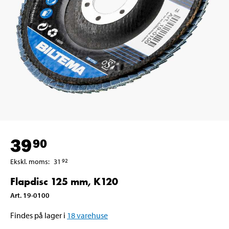
39
90
Ekskl. moms
:
31
92
Flapdisc 125 mm, K120
Art
.
19-0100
Findes på lager i
18
varehuse