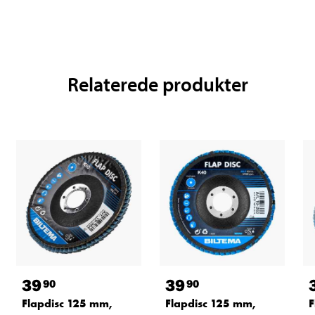
Relaterede produkter
39
39
90
90
Flapdisc 125 mm,
Flapdisc 125 mm,
F