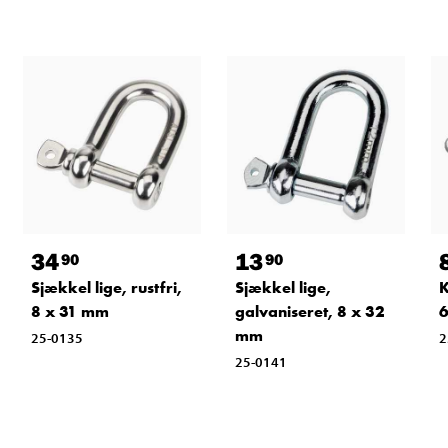
34
13
90
90
Sjækkel lige, rustfri,
Sjækkel lige,
K
8 x 31 mm
galvaniseret, 8 x 32
6
mm
25-0135
2
25-0141