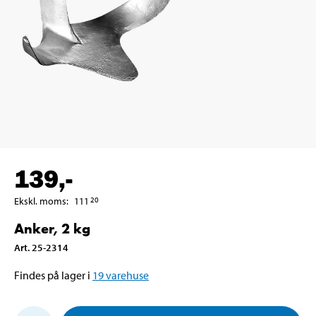
139
,-
Ekskl. moms
:
111
20
Anker, 2 kg
Art
.
25-2314
Findes på lager i
19
varehuse