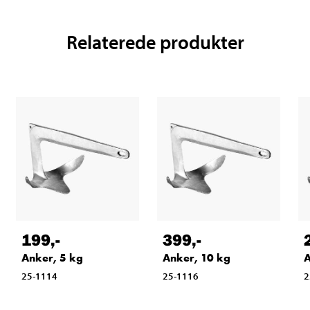
Relaterede produkter
199
,-
399
,-
Anker, 5 kg
Anker, 10 kg
A
25-1114
25-1116
2