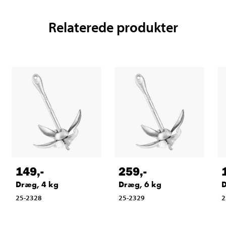
Relaterede produkter
149
,-
259
,-
Dræg, 4 kg
Dræg, 6 kg
D
25-2328
25-2329
2