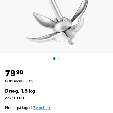
79
90
Ekskl. moms
:
63
92
Dræg, 1,5 kg
Art
.
25-1181
Findes på lager i
7
varehuse