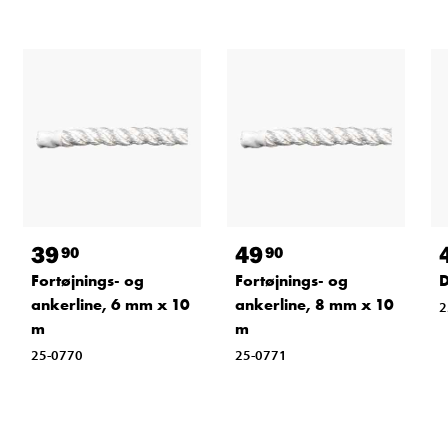
39
49
90
90
Fortøjnings- og
Fortøjnings- og
D
ankerline, 6 mm x 10
ankerline, 8 mm x 10
2
m
m
25-0770
25-0771