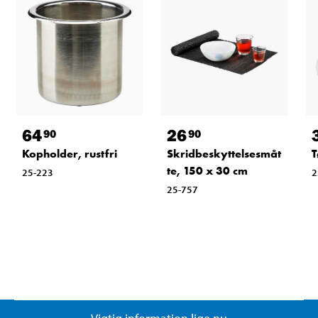
64
26
90
90
Kopholder, rustfri
Skridbeskyttelsesmåt
T
te, 150 x 30 cm
25-223
2
25-757