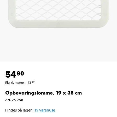
54
90
Ekskl. moms
:
43
92
Opbevaringslomme, 19 x 38 cm
Art
.
25-758
Findes på lager i
19
varehuse