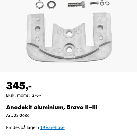
345
,-
Ekskl. moms
:
276
,-
Anodekit aluminium, Bravo II–III
Art
.
25-2636
Findes på lager i
19
varehuse