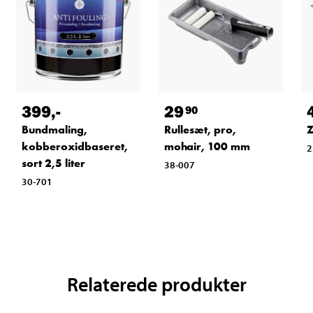
399
,-
29
90
Bundmaling,
Rullesæt, pro,
Z
kobberoxidbaseret,
mohair, 100 mm
2
sort 2,5 liter
38-007
30-701
Relaterede produkter