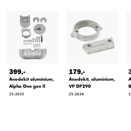
399
,-
179
,-
Anodekit aluminium,
Anodekit, aluminium,
A
Alpha One gen II
VP DP290
B
25-2635
25-2634
2