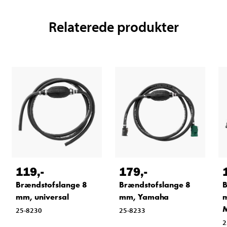
Relaterede produkter
119
,-
179
,-
Brændstofslange 8
Brændstofslange 8
B
mm, universal
mm, Yamaha
25-8230
25-8233
2