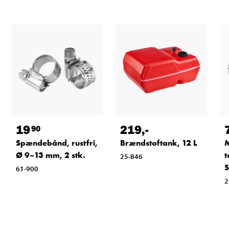
19
219
,-
90
Spændebånd, rustfri,
Brændstoftank, 12 L
M
Ø 9–13 mm, 2 stk.
t
25-846
S
61-900
2