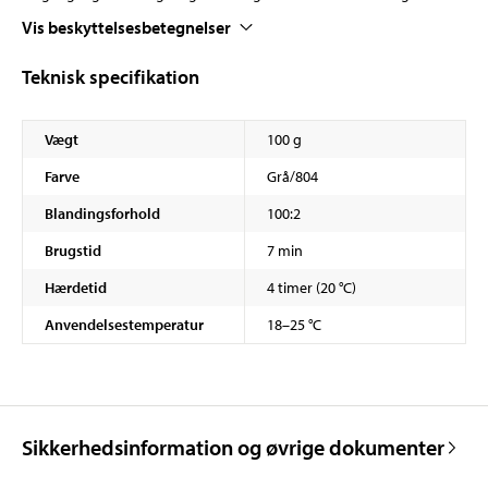
Vis beskyttelsesbetegnelser
Teknisk specifikation
Vægt
100 g
Farve
Grå/804
Blandingsforhold
100:2
Brugstid
7 min
Hærdetid
4 timer (20 °C)
Anvendelsestemperatur
18–25 °C
Sikkerhedsinformation og øvrige dokumenter