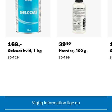
169
,-
39
90
Gelcoat hvid, 1 kg
Hærder, 100 g
G
30-129
30-199
3
Vigtig information lige nu