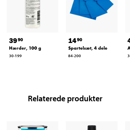
39
14
90
90
Hærder, 100 g
Spartelsæt, 4 dele
A
30-199
84-200
3
Relaterede produkter