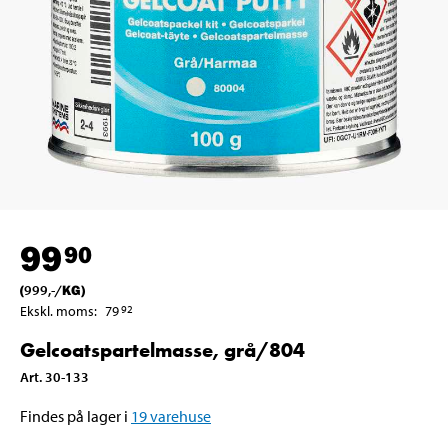
99
90
(
999
,-
/
KG
)
Ekskl. moms
:
79
92
Gelcoatspartelmasse, grå/804
Art
.
30-133
Findes på lager i
19
varehuse