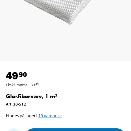
49
90
Ekskl. moms
:
39
92
Glasfibervæv, 1 m²
Art
.
30-512
Findes på lager i
19
varehuse