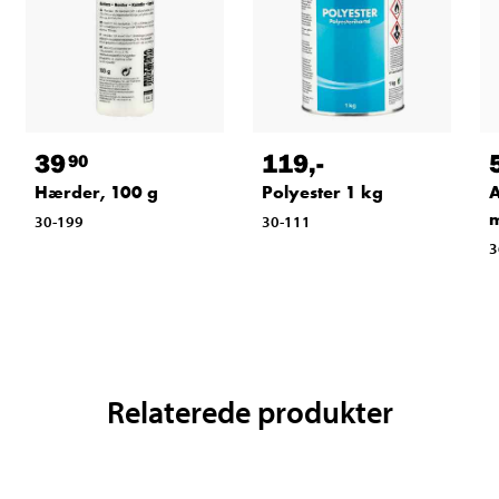
39
119
,-
90
Hærder, 100 g
Polyester 1 kg
A
30-199
30-111
3
Relaterede produkter