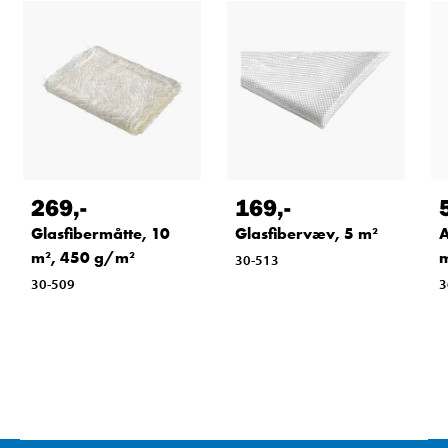
269
,-
169
,-
Glasfibermåtte, 10
Glasfibervæv, 5 m²
A
m², 450 g/m²
30-513
30-509
3