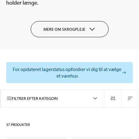
holder længe.
MERE OM SKROGPLEJE
For opdateret lagerstatus opfordrer vi dig til at vælge
et varehus
FILTRER EFTER KATEGORI
37
PRODUKTER