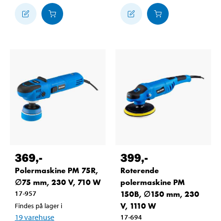
369
,-
399
,-
Polermaskine PM 75R,
Roterende
∅75 mm, 230 V, 710 W
polermaskine PM
17-957
150B, ∅150 mm, 230
V, 1110 W
Findes på lager i
19
varehuse
17-694