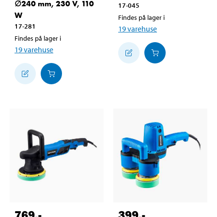
∅240 mm, 230 V, 110
17-045
W
Findes på lager i
17-281
19
varehuse
Findes på lager i
19
varehuse
769
,-
399
,-