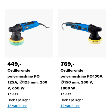
449
,-
769
,-
Oscillerende
Oscillerende
polermaskine PO
polermaskine PO150A,
125A, ∅125 mm, 230
∅150 mm, 230 V,
V, 650 W
1000 W
17-835
17-836
Findes på lager i
Findes på lager i
18
varehuse
19
varehuse