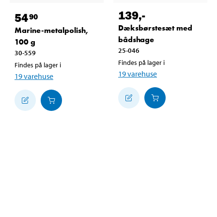
139
,-
54
90
Dæksbørstesæt med
Marine-metalpolish,
bådshage
100 g
25-046
30-559
Findes på lager i
Findes på lager i
19
varehuse
19
varehuse