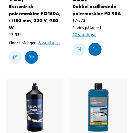
Ekscentrisk
Dobbel oscillerende
polermaskine PO150A,
polermaskine PD 95A
∅150 mm, 230 V, 950
17-572
W
Findes på lager i
10
varehuse
17-534
8
varehuse
Findes på lager i