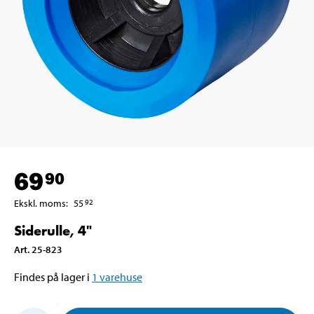
69
90
Ekskl. moms
:
55
92
Siderulle, 4"
Art
.
25-823
Findes på lager i
1
varehuse