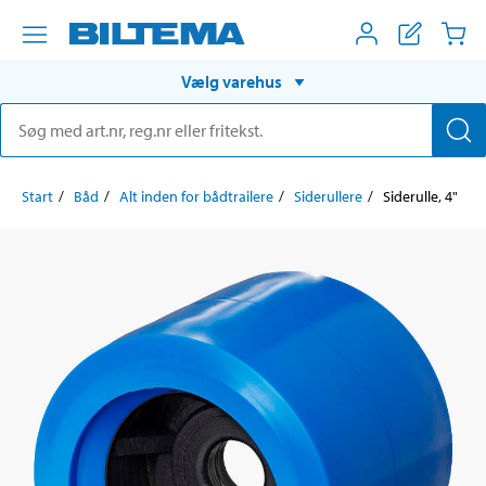
Vælg varehus
Start
Båd
Alt inden for bådtrailere
Siderullere
Siderulle, 4"