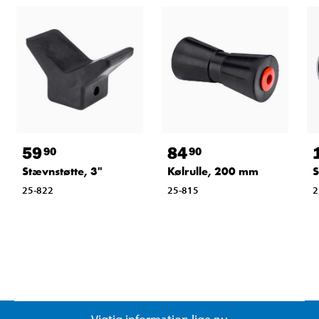
59
84
90
90
Stævnstøtte, 3"
Kølrulle, 200 mm
S
25-822
25-815
2