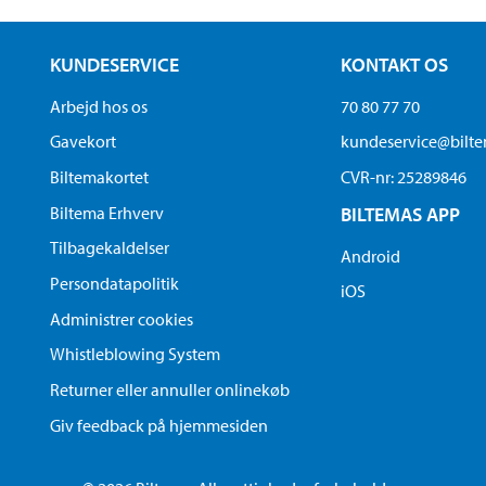
KUNDESERVICE
KONTAKT OS
Arbejd hos os
70 80 77 70
Gavekort
kundeservice@bilt
Biltemakortet
CVR-nr: 25289846
Biltema Erhverv
BILTEMAS APP
Tilbagekaldelser
Android
Persondatapolitik
iOS
Administrer cookies
Whistleblowing System
Returner eller annuller onlinekøb
Giv feedback på hjemmesiden