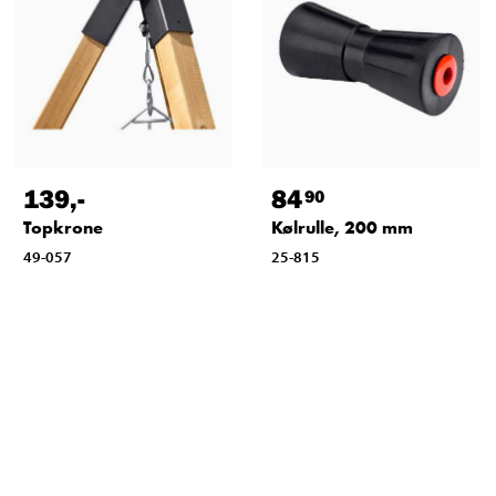
139
,-
84
90
Topkrone
Kølrulle, 200 mm
49-057
25-815