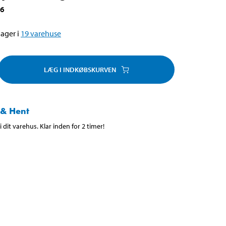
46
ager i
19
varehuse
LÆG I INDKØBSKURVEN
 & Hent
 dit varehus. Klar inden for 2 timer!