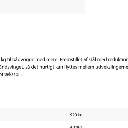
 kg til bådvogne med mere. Fremstillet af stål med reduktio
håndsvinget, så det hurtigt kan flyttes mellem udvekslingern
træksspil.
920 kg
4:1/8:1