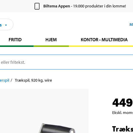
Biltema Appen
- 19.000 produkter i din lomme!
s
M
FRITID
HJEM
KONTOR - MULTIMEDIA
erspil
Trækspil, 920 kg, wire
449
Ekskl. mom
Træks