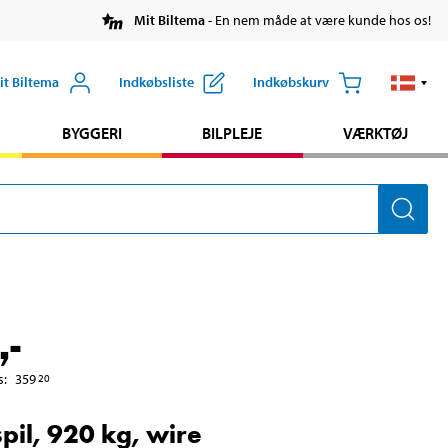
Mit Biltema
- En nem måde at være kunde hos os!
it Biltema
Indkøbsliste
Indkøbskurv
BYGGERI
BILPLEJE
VÆRKTØJ
,-
s
:
359
20
pil, 920 kg, wire