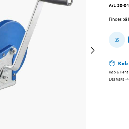
Art
.
30-0
Findes på l
Køb
Køb & Hent i
LÆS MERE