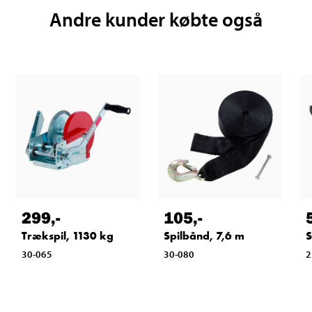
Andre kunder købte også
299
,-
105
,-
Trækspil, 1130 kg
Spilbånd, 7,6 m
S
30-065
30-080
2