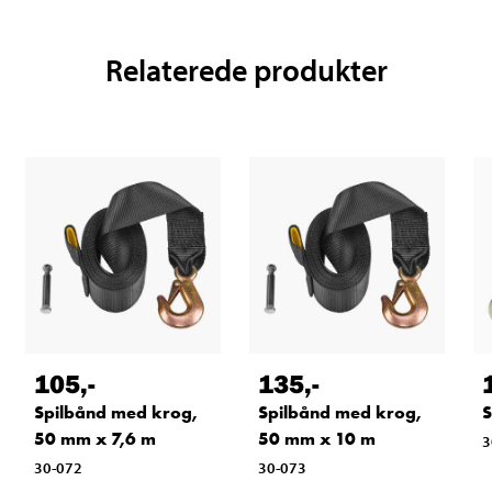
Relaterede produkter
105
,-
135
,-
Spilbånd med krog,
Spilbånd med krog,
S
50 mm x 7,6 m
50 mm x 10 m
3
30-072
30-073