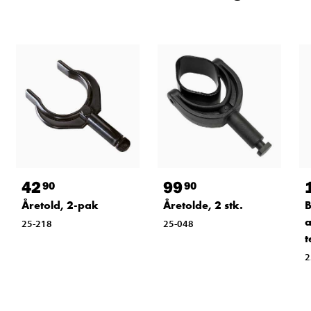
42
99
90
90
Åretold, 2-pak
Åretolde, 2 stk.
B
a
25-218
25-048
t
2