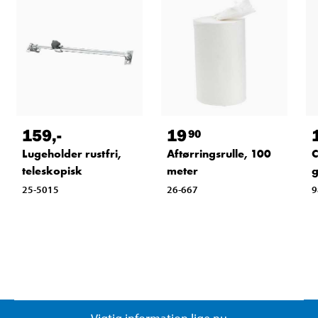
159
,-
19
90
Lugeholder rustfri,
Aftørringsrulle, 100
C
teleskopisk
meter
25-5015
26-667
9