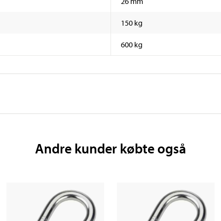
26 mm
150 kg
600 kg
Andre kunder købte også