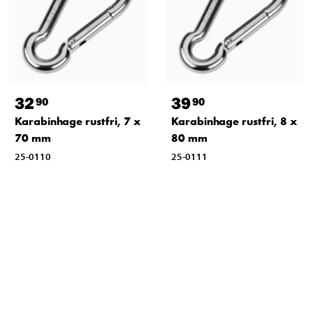
32
39
90
90
Karabinhage rustfri, 7 x
Karabinhage rustfri, 8 x
70 mm
80 mm
25-0110
25-0111