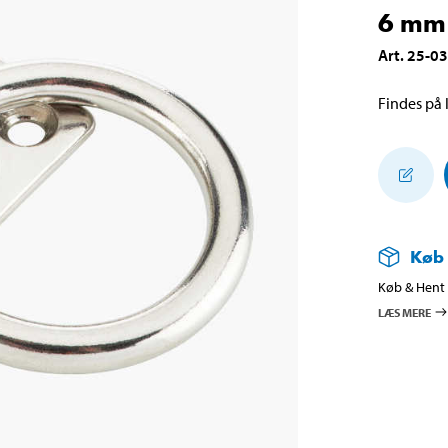
6 mm
Art
.
25-0
Findes på l
Køb
Køb & Hent i
LÆS MERE