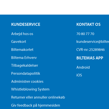
KUNDESERVICE
KONTAKT OS
Arbejd hos os
70 80 77 70
Gavekort
kundeservice@bilt
Biltemakortet
CVR-nr: 25289846
Biltema Erhverv
BILTEMAS APP
Tilbagekaldelser
Android
Persondatapolitik
iOS
Administrer cookies
Whistleblowing System
Returner eller annuller onlinekøb
Giv feedback på hjemmesiden