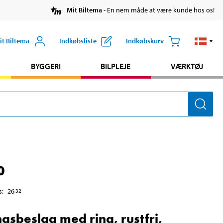
Mit Biltema
- En nem måde at være kunde hos os!
it Biltema
Indkøbsliste
Indkøbskurv
BYGGERI
BILPLEJE
VÆRKTØJ
0
s
:
26
32
ngsbeslag med ring, rustfri,