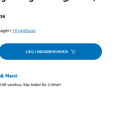
336
ager i
19
varehuse
LÆG I INDKØBSKURVEN
 & Hent
 dit varehus. Klar inden for 2 timer!