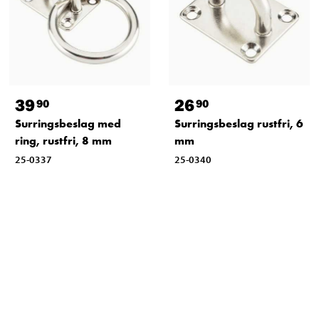
39
26
90
90
Surringsbeslag med
Surringsbeslag rustfri, 6
ring, rustfri, 8 mm
mm
25-0337
25-0340