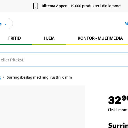
Biltema Appen
- 19.000 produkter i din lomme!
s
M
FRITID
HJEM
KONTOR - MULTIMEDIA
g
Surringsbeslag med ring, rustfri, 6 mm
32
9
Ekskl. mom
Surri