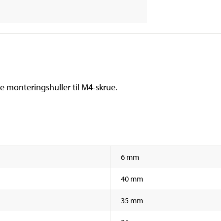
e monteringshuller til M4-skrue.
6 mm
40 mm
35 mm