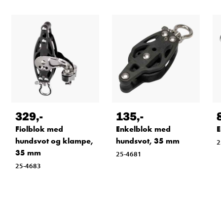
329
,-
135
,-
Fiolblok med
Enkelblok med
E
hundsvot og klampe,
hundsvot, 35 mm
2
35 mm
25-4681
25-4683