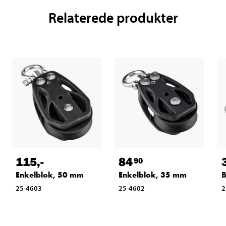
Relaterede produkter
115
,-
84
90
Enkelblok, 50 mm
Enkelblok, 35 mm
B
25-4603
25-4602
2