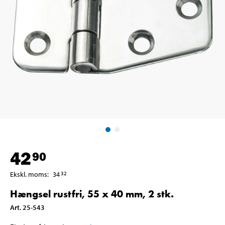
42
90
Ekskl. moms
:
34
32
Hængsel rustfri, 55 x 40 mm, 2 stk.
Art
.
25-543