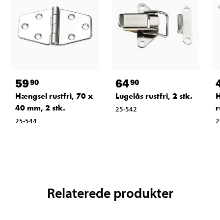
59
64
90
90
Hængsel rustfri, 70 x
Lugelås rustfri, 2 stk.
H
40 mm, 2 stk.
r
25-542
25-544
2
Relaterede produkter