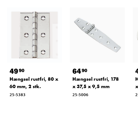
49
64
90
90
Hængsel rustfri, 80 x
Hængsel rustfri, 178
H
60 mm, 2 stk.
x 37,5 x 9,5 mm
x
25-5383
25-5006
2