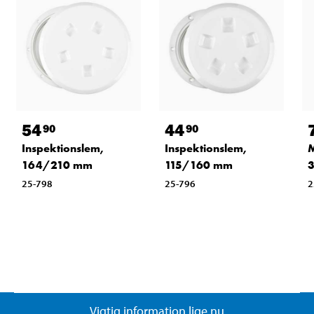
54
44
90
90
Inspektionslem,
Inspektionslem,
M
164/210 mm
115/160 mm
3
25-798
25-796
2
Vigtig information lige nu