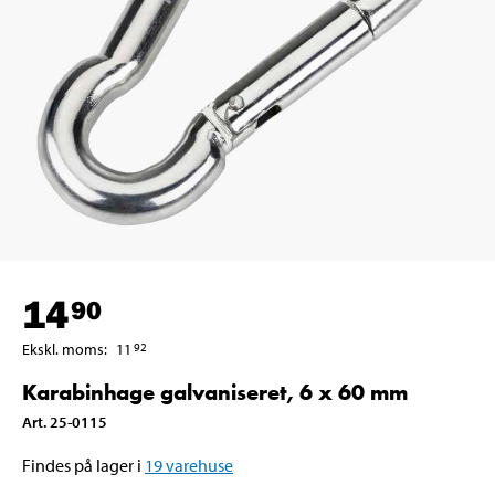
14
90
Ekskl. moms
:
11
92
Karabinhage galvaniseret, 6 x 60 mm
Art
.
25-0115
Findes på lager i
19
varehuse