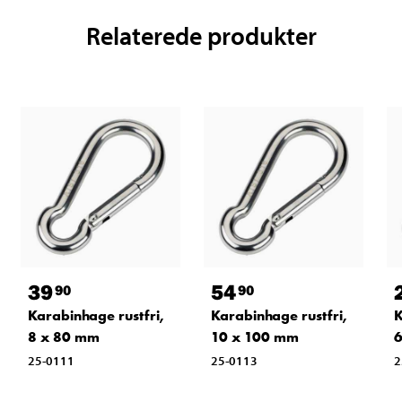
Relaterede produkter
39
54
90
90
Karabinhage rustfri,
Karabinhage rustfri,
K
8 x 80 mm
10 x 100 mm
6
25-0111
25-0113
2