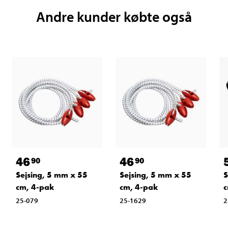
Andre kunder købte også
46
46
90
90
Sejsing, 5 mm x 55
Sejsing, 5 mm x 55
S
cm, 4-pak
cm, 4-pak
c
25-079
25-1629
2