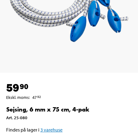
59
90
Ekskl. moms
:
47
92
Sejsing, 6 mm x 75 cm, 4-pak
Art
.
25-080
Findes på lager i
3
varehuse