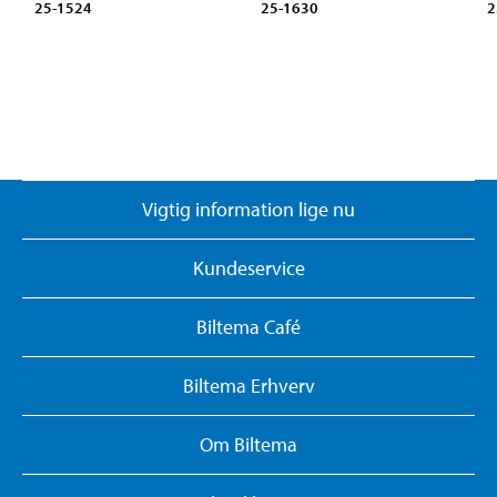
25-1524
25-1630
2
Vigtig information lige nu
Kundeservice
Biltema Café
Biltema Erhverv
Om Biltema