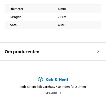
Diameter
6 mm
Længde
75 cm
Antal
4 stk.
Om producenten
Køb & Hent
Køb & Hent i dit varehus. Klar inden for 2 timer!
LÆS MERE