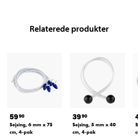
Relaterede produkter
59
39
90
90
Sejsing, 6 mm x 75
Sejsing, 5 mm x 40
S
cm, 4-pak
cm, 4-pak
c