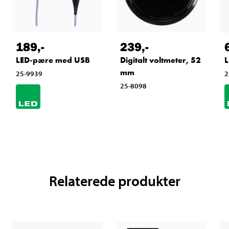
189
,-
239
,-
LED-pære med USB
Digitalt voltmeter, 52
L
mm
25-9939
2
25-8098
Relaterede produkter