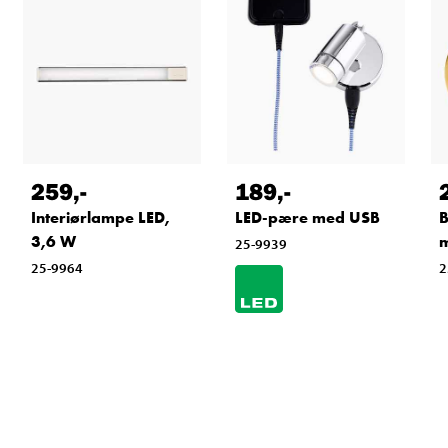
259
,-
189
,-
Interiørlampe LED,
LED-pære med USB
B
3,6 W
m
25-9939
25-9964
2