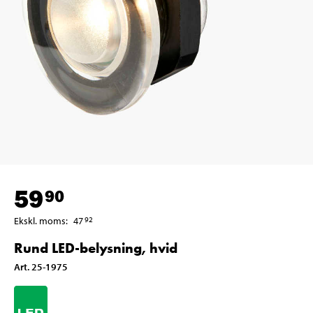
59
90
Ekskl. moms
:
47
92
Rund LED-belysning, hvid
Art
.
25-1975