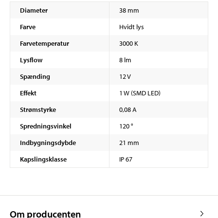
Diameter
38 mm
Farve
Hvidt lys
Farvetemperatur
3000 K
Lysflow
8 lm
Spænding
12 V
Effekt
1 W (SMD LED)
Strømstyrke
0,08 A
Spredningsvinkel
120 °
Indbygningsdybde
21 mm
Kapslingsklasse
IP 67
Om producenten