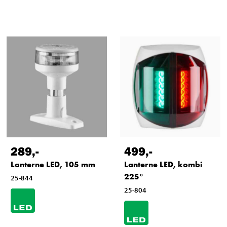
289
,-
499
,-
Lanterne LED, 105 mm
Lanterne LED, kombi
225°
25-844
25-804