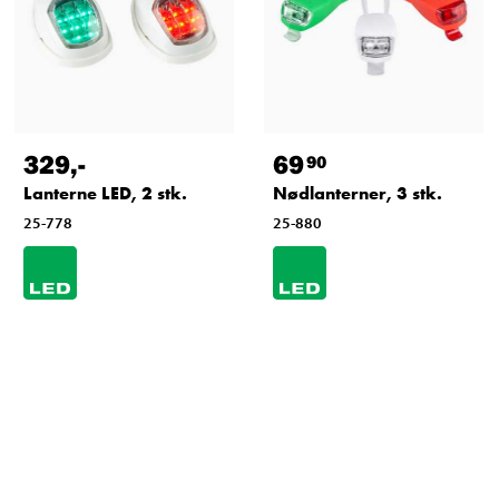
329
,-
69
90
Lanterne LED, 2 stk.
Nødlanterner, 3 stk.
25-778
25-880