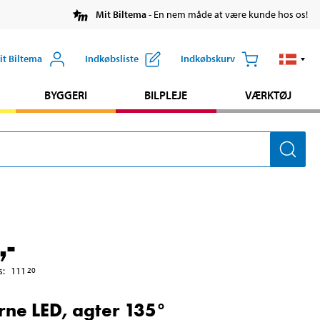
Mit Biltema
- En nem måde at være kunde hos os!
it Biltema
Indkøbsliste
Indkøbskurv
BYGGERI
BILPLEJE
VÆRKTØJ
,-
s
:
111
20
rne LED, agter 135°