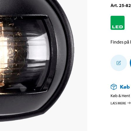
Art
.
25-8
Findes på l
Køb
Køb & Hent i
LÆS MERE