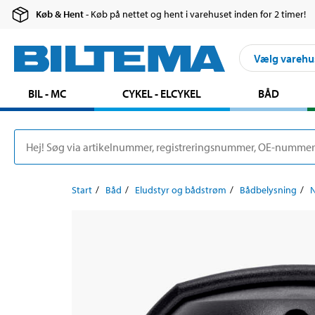
Køb & Hent
- Køb på nettet og hent i varehuset inden for 2 timer!
Vælg varehu
BIL - MC
CYKEL - ELCYKEL
BÅD
Start
Båd
Eludstyr og bådstrøm
Bådbelysning
N