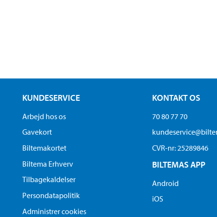
KUNDESERVICE
KONTAKT OS
Arbejd hos os
70 80 77 70
Gavekort
kundeservice@bilt
Biltemakortet
CVR-nr: 25289846
Biltema Erhverv
BILTEMAS APP
Tilbagekaldelser
Android
Persondatapolitik
iOS
Administrer cookies