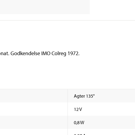
rbonat. Godkendelse IMO Colreg 1972.
Agter 135°
12 V
0,8 W