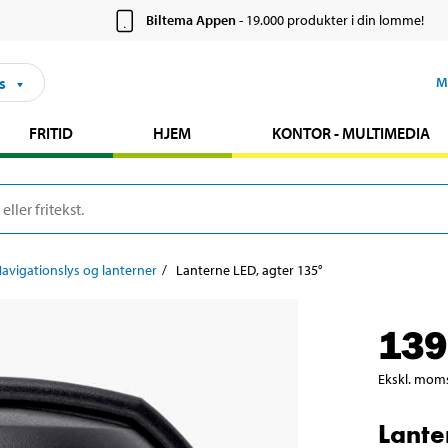
Biltema Appen
- 19.000 produkter i din lomme!
s
M
FRITID
HJEM
KONTOR - MULTIMEDIA
avigationslys og lanterner
Lanterne LED, agter 135°
139
Ekskl. mom
Lante