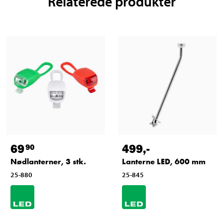
Relaterede produkter
69
499
,-
90
Nødlanterner, 3 stk.
Lanterne LED, 600 mm
25-880
25-845