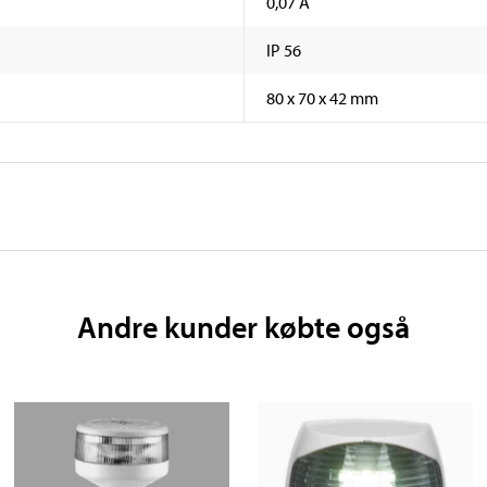
0,07 A
IP 56
80 x 70 x 42 mm
Andre kunder købte også