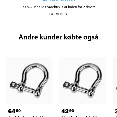
Køb & Hent i dit varehus. Klar inden for 2 timer!
LÆS MERE
Andre kunder købte også
64
42
90
90