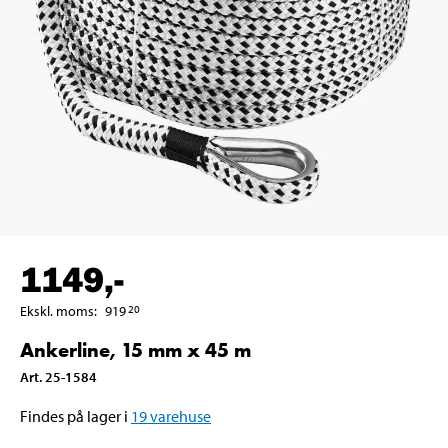
1149
,-
Ekskl. moms
:
919
20
Ankerline, 15 mm x 45 m
Art
.
25-1584
Findes på lager i
19
varehuse