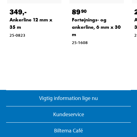
349
,-
89
90
Ankerline 12 mm x
Fortøjnings- og
A
35 m
ankerline, 6 mm x 30
m
25-0823
2
25-1608
Vigtig information lige nu
Kundeservice
Biltema Café