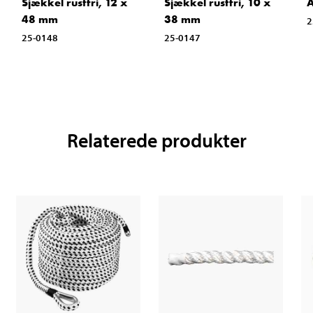
Sjækkel rustfri, 12 x
Sjækkel rustfri, 10 x
A
48 mm
38 mm
2
25-0148
25-0147
Relaterede produkter