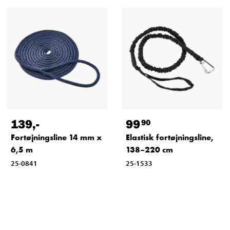
139
,-
99
90
Fortøjningsline 14 mm x
Elastisk fortøjningsline,
6,5 m
138–220 cm
25-0841
25-1533