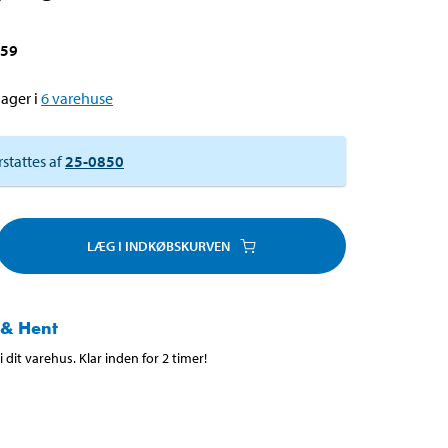
759
ager i
6
varehuse
rstattes af
25-0850
LÆG I INDKØBSKURVEN
 & Hent
 dit varehus. Klar inden for 2 timer!