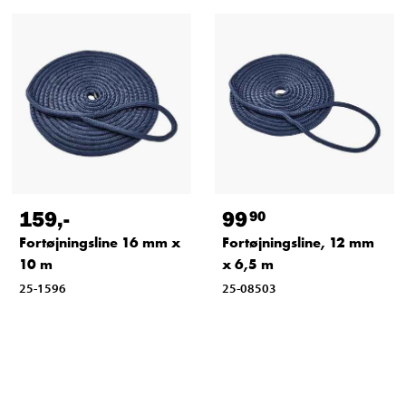
159
,-
99
90
Fortøjningsline 16 mm x
Fortøjningsline, 12 mm
10 m
x 6,5 m
25-1596
25-08503