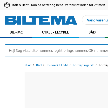
Køb & Hent
- Køb på nettet og hent i varehuset inden for 2 timer!
Vælg varehu
BIL - MC
CYKEL - ELCYKEL
BÅD
Start
Båd
Tovværk til båd
Fortøjningsreb
Fortøj