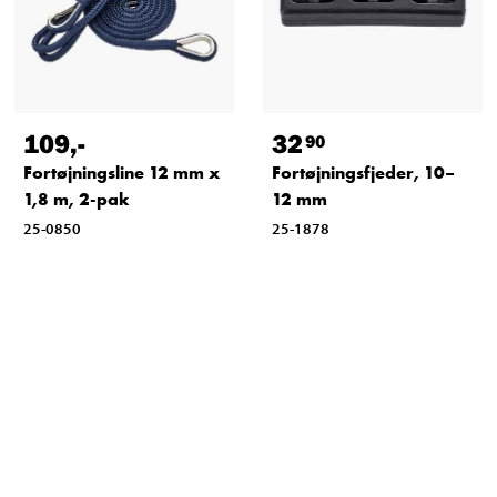
109
,-
32
90
Fortøjningsline 12 mm x
Fortøjningsfjeder, 10–
1,8 m, 2-pak
12 mm
25-0850
25-1878