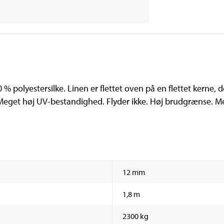
00 % polyestersilke. Linen er flettet oven på en flettet kerne,
Meget høj UV-bestandighed. Flyder ikke. Høj brudgrænse. Me
12 mm
1,8 m
2300 kg