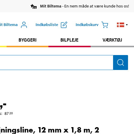
Mit Biltema
- En nem måde at være kunde hos os!
it Biltema
Indkøbsliste
Indkøbskurv
BYGGERI
BILPLEJE
VÆRKTØJ
,-
s
:
87
20
jningsline, 12 mm x 1,8 m, 2