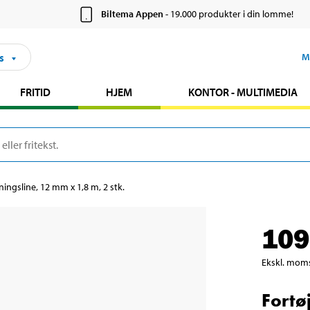
Biltema Appen
- 19.000 produkter i din lomme!
s
M
FRITID
HJEM
KONTOR - MULTIMEDIA
ningsline, 12 mm x 1,8 m, 2 stk.
109
Ekskl. mom
Fortø