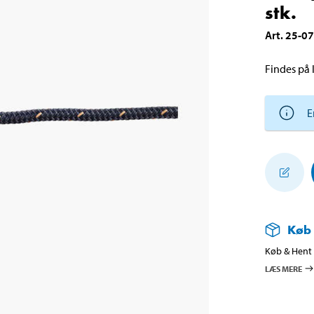
stk.
Art
.
25-0
Findes på l
E
Køb
Køb & Hent i
LÆS MERE