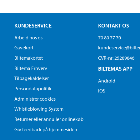
KUNDESERVICE
KONTAKT OS
Arbejd hos os
70 80 77 70
Gavekort
kundeservice@bilt
Biltemakortet
CVR-nr: 25289846
Biltema Erhverv
BILTEMAS APP
Tilbagekaldelser
Android
Persondatapolitik
iOS
Administrer cookies
Whistleblowing System
Returner eller annuller onlinekøb
Giv feedback på hjemmesiden