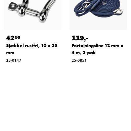
42
119
,-
90
Sjækkel rustfri, 10 x 38
Fortøjningsline 12 mm x
mm
4 m, 2-pak
25-0147
25-0851