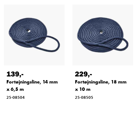
139
,-
229
,-
Fortøjningsline, 14 mm
Fortøjningsline, 18 mm
x 6,5 m
x 10 m
25-08504
25-08505