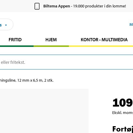
Biltema Appen
- 19.000 produkter i din lomme!
s
M
FRITID
HJEM
KONTOR - MULTIMEDIA
ningsline, 12 mm x 6,5 m, 2 stk.
109
Ekskl. mom
Fortø