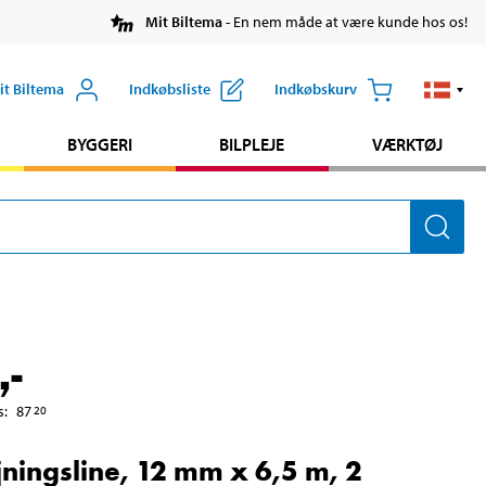
Mit Biltema
- En nem måde at være kunde hos os!
it Biltema
Indkøbsliste
Indkøbskurv
BYGGERI
BILPLEJE
VÆRKTØJ
,-
s
:
87
20
jningsline, 12 mm x 6,5 m, 2