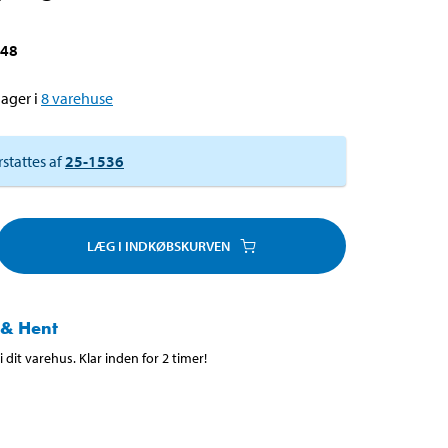
648
ager i
8
varehuse
rstattes af
25-1536
LÆG I INDKØBSKURVEN
 & Hent
 dit varehus. Klar inden for 2 timer!