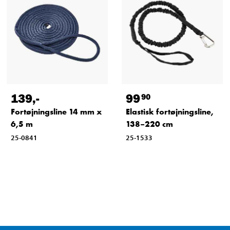
139
,-
99
90
Fortøjningsline 14 mm x
Elastisk fortøjningsline,
6,5 m
138–220 cm
25-0841
25-1533