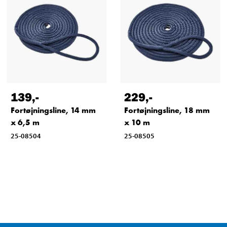
139
,-
229
,-
Fortøjningsline, 14 mm
Fortøjningsline, 18 mm
x 6,5 m
x 10 m
25-08504
25-08505