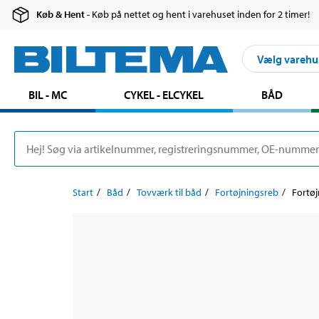
Køb & Hent
- Køb på nettet og hent i varehuset inden for 2 timer!
Vælg varehu
BIL - MC
CYKEL - ELCYKEL
BÅD
Start
Båd
Tovværk til båd
Fortøjningsreb
Fortøj