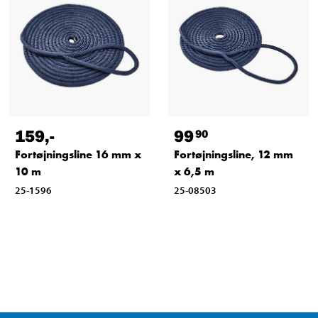
159
,-
99
90
Fortøjningsline 16 mm x
Fortøjningsline, 12 mm
10 m
x 6,5 m
25-1596
25-08503