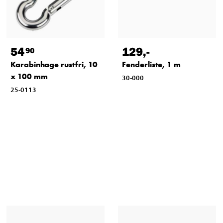
54
129
,-
90
Karabinhage rustfri, 10
Fenderliste, 1 m
x 100 mm
30-000
25-0113