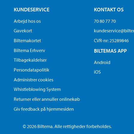
KUNDESERVICE
KONTAKT OS
Arbejd hos os
70 80 77 70
Gavekort
kundeservice@bilt
Biltemakortet
CVR-nr: 25289846
Biltema Erhverv
BILTEMAS APP
Tilbagekaldelser
Android
Persondatapolitik
iOS
Administrer cookies
Whistleblowing System
Returner eller annuller onlinekøb
Giv feedback på hjemmesiden
© 2026 Biltema. Alle rettigheder forbeholdes.