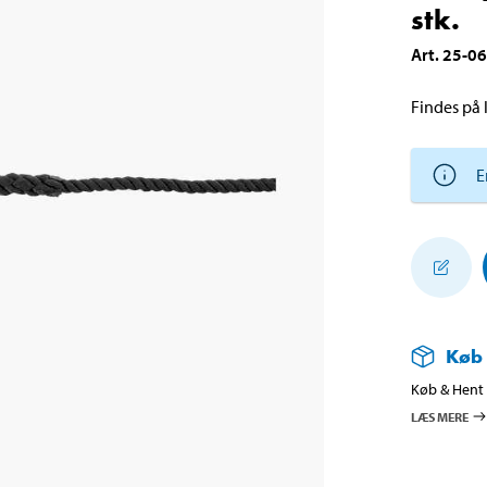
stk.
Art
.
25-0
Findes på l
E
Køb
Køb & Hent i
LÆS MERE