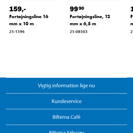
159
,-
99
90
Fortøjningsline 16
Fortøjningsline, 12
F
mm x 10 m
mm x 6,5 m
m
25-1596
25-08503
2
Vigtig information lige nu
Kundeservice
Biltema Café
Biltema Erhverv