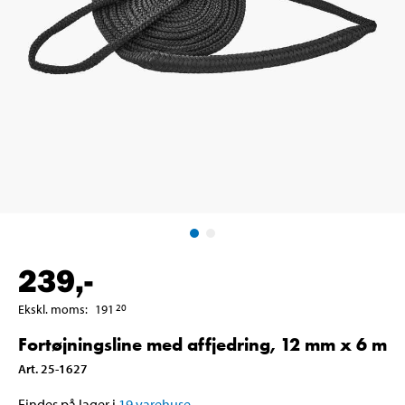
239
,-
Ekskl. moms
:
191
20
Fortøjningsline med affjedring, 12 mm x 6 m
Art
.
25-1627
Findes på lager i
19
varehuse