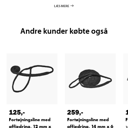
LÆS MERE
Andre kunder købte også
125
,-
259
,-
Fortøjningsline med
Fortøjningsline med
F
affjedring, 12 mm x
affjedring, 14 mm x 6
3