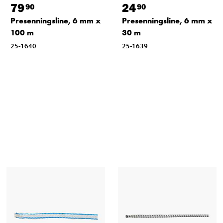
79
24
90
90
Presenningsline, 6 mm x
Presenningsline, 6 mm x
100 m
30 m
25-1640
25-1639