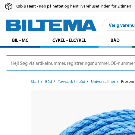
Køb & Hent
- Køb på nettet og hent i varehuset inden for 2 timer!
Vælg varehu
BIL - MC
CYKEL - ELCYKEL
BÅD
Start
Båd
Tovværk til båd
Universalliner
Presenn