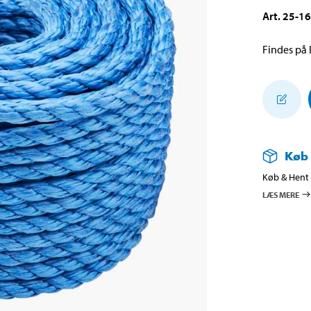
Art
.
25-1
Findes på l
Køb
Køb & Hent i
LÆS MERE