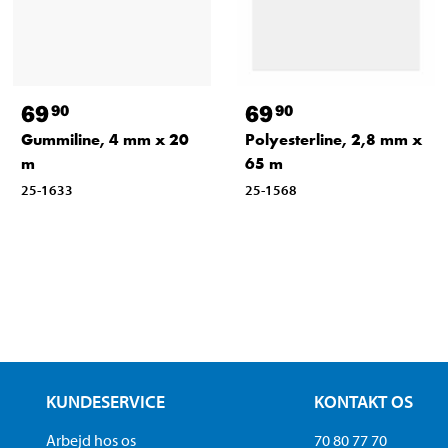
69
69
90
90
Gummiline, 4 mm x 20
Polyesterline, 2,8 mm x
m
65 m
25-1633
25-1568
KUNDESERVICE
KONTAKT OS
Arbejd hos os
70 80 77 70