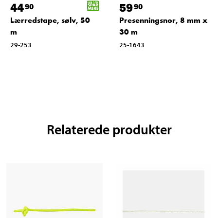
44
59
90
90
Lærredstape, sølv, 50
Presenningsnor, 8 mm x
m
30 m
29-253
25-1643
Relaterede produkter