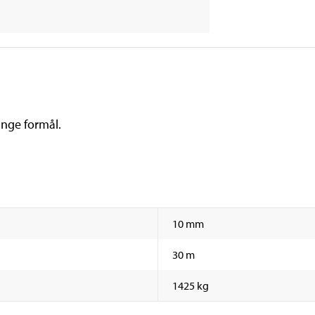
mange formål.
10 mm
30 m
1425 kg