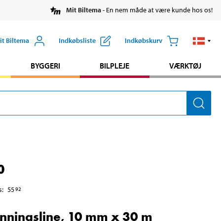
Mit Biltema
- En nem måde at være kunde hos os!
it Biltema
Indkøbsliste
Indkøbskurv
BYGGERI
BILPLEJE
VÆRKTØJ
0
s
:
55
92
nningsline, 10 mm x 30 m