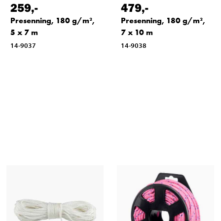
259
,-
479
,-
Presenning, 180 g/m²,
Presenning, 180 g/m²,
5 x 7 m
7 x 10 m
14-9037
14-9038