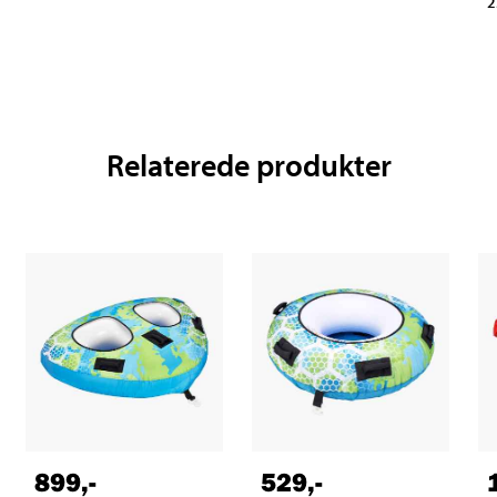
2
Relaterede produkter
899
,-
529
,-