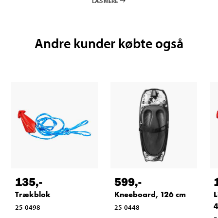
LÆS MERE
Andre kunder købte også
135
,-
599
,-
Trækblok
Kneeboard, 126 cm
L
4
25-0498
25-0448