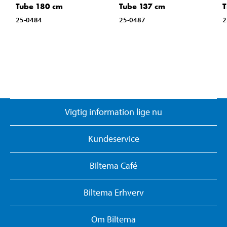
Tube 180 cm
Tube 137 cm
25-0484
25-0487
2
Vigtig information lige nu
Kundeservice
Biltema Café
Biltema Erhverv
Om Biltema