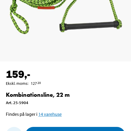
159
,-
Ekskl. moms
:
127
20
Kombinationsline, 22 m
Art
.
25-5904
Findes på lager i
14
varehuse