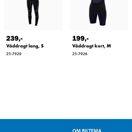
239
,-
199
,-
Våddragt lang, S
Våddragt kort, M
25-7920
25-7926
OM BILTEMA