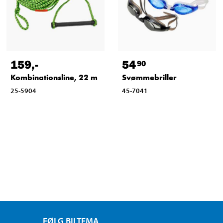
159
,-
54
90
Kombinationsline, 22 m
Svømmebriller
25-5904
45-7041
FØLG BILTEMA