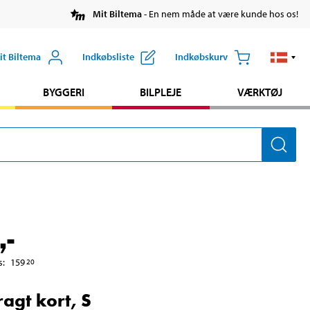
Mit Biltema
- En nem måde at være kunde hos os!
it Biltema
Indkøbsliste
Indkøbskurv
BYGGERI
BILPLEJE
VÆRKTØJ
,-
s
:
159
20
agt kort, S