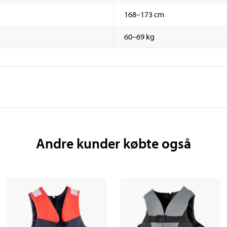
168–173 cm
60–69 kg
Andre kunder købte også