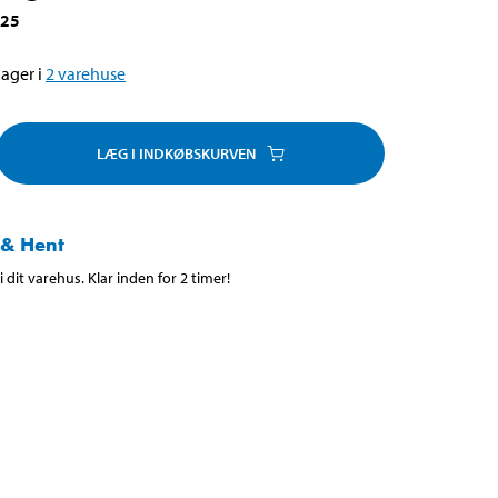
925
ager i
2
varehuse
LÆG I INDKØBSKURVEN
 & Hent
 dit varehus. Klar inden for 2 timer!