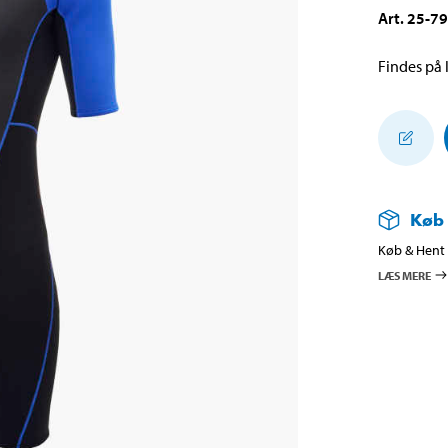
Art
.
25-7
Findes på l
Køb
Køb & Hent i
LÆS MERE