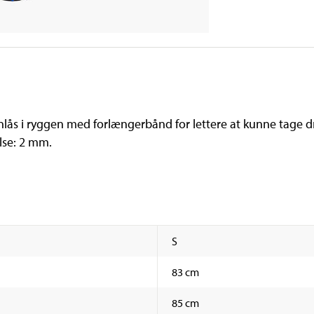
lås i ryggen med forlængerbånd for lettere at kunne tage 
lse: 2 mm.
S
83 cm
85 cm