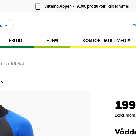
Biltema Appen
- 19.000 produkter i din lomme!
s
M
FRITID
HJEM
KONTOR - MULTIMEDIA
 S
199
Ekskl. mom
Våddr