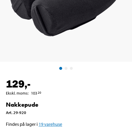
129
,-
Ekskl. moms
:
103
20
Nakkepude
Art
.
29-920
Findes på lager i
19
varehuse