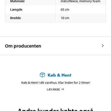
Materiale
mikrofleece, memory foam
Længde
65 cm
Bredde
10 cm
Om producenten
Køb & Hent
Køb & Hent i dit varehus. Klar inden for 2 timer!
LÆS MERE
Andre kunder købte også