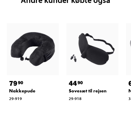
79
44
90
90
Nakkepude
Sovesæt til rejsen
N
29-919
29-918
3