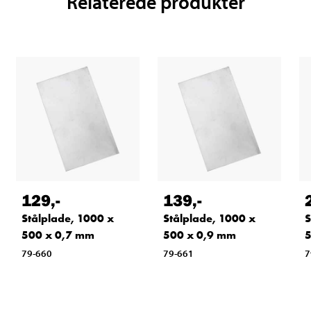
Relaterede produkter
129
,-
139
,-
Stålplade, 1000 x
Stålplade, 1000 x
S
500 x 0,7 mm
500 x 0,9 mm
5
79-660
79-661
7