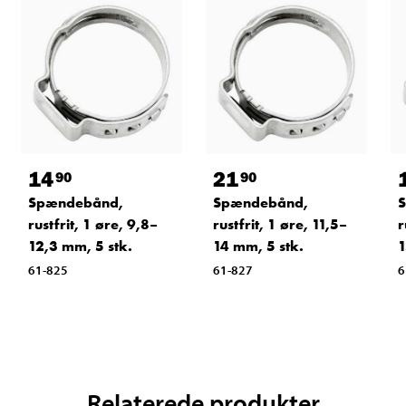
14
21
90
90
Spændebånd,
Spændebånd,
rustfrit, 1 øre, 9,8–
rustfrit, 1 øre, 11,5–
r
12,3 mm, 5 stk.
14 mm, 5 stk.
1
61-825
61-827
6
Relaterede produkter