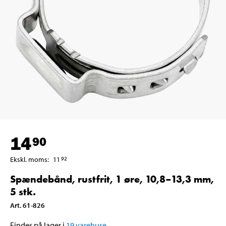
14
90
Ekskl. moms
:
11
92
Spændebånd, rustfrit, 1 øre, 10,8–13,3 mm,
5 stk.
Art
.
61-826
Findes på lager i
19
varehuse