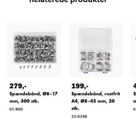
279
,-
199
,-
Spændebånd, Ø8–17
Spændebånd, rustfrit
mm, 300 stk.
A4, Ø8–45 mm, 20
m
stk.
61-800
6
25-0398