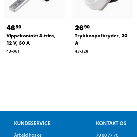
46
26
90
90
Vippekontakt 3-trins,
Trykknapafbryder, 20
12 V, 50 A
A
43-061
43-328
KUNDESERVICE
KONTAKT OS
Arbejd hos os
70 80 77 70