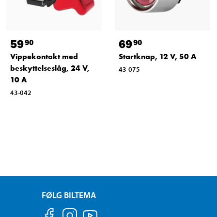
59
69
90
90
Vippekontakt med
Startknap, 12 V, 50 A
beskyttelseslåg, 24 V,
43-075
10 A
43-042
FØLG BILTEMA