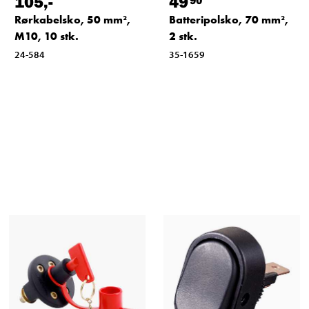
105
,-
49
Rørkabelsko, 50 mm²,
Batteripolsko, 70 mm²,
M10, 10 stk.
2 stk.
24-584
35-1659