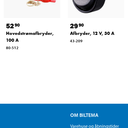
52
29
90
90
Hovedstrømafbryder,
Afbryder, 12 V, 30 A
100 A
43-209
80-512
OM BILTEMA
Varehuse og åbningstider