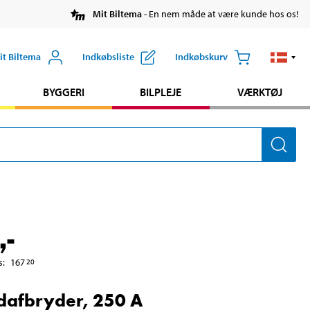
Mit Biltema
- En nem måde at være kunde hos os!
it Biltema
Indkøbsliste
Indkøbskurv
BYGGERI
BILPLEJE
VÆRKTØJ
,-
s
:
167
20
afbryder, 250 A