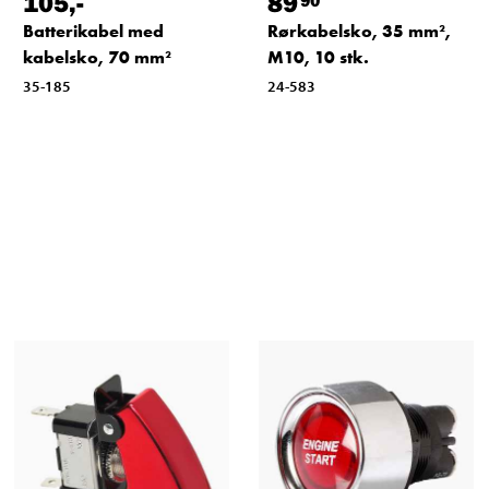
105
,-
89
Batterikabel med
Rørkabelsko, 35 mm²,
kabelsko, 70 mm²
M10, 10 stk.
35-185
24-583