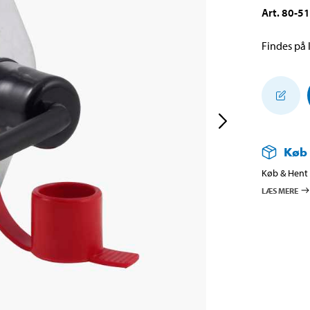
Art
.
80-5
Findes på l
Køb
Køb & Hent i
LÆS MERE