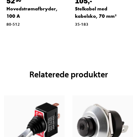
52
105
,-
Hovedstrømafbryder,
Stelkabel med
100 A
kabelsko, 70 mm²
80-512
35-183
Relaterede produkter