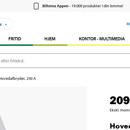
Biltema Appen
- 19.000 produkter i din lomme!
s
M
FRITID
HJEM
KONTOR - MULTIMEDIA
Hovedafbryder, 250 A
209
Ekskl. mom
Hoved