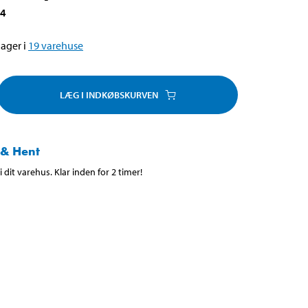
14
ager i
19
varehuse
LÆG I INDKØBSKURVEN
 & Hent
 dit varehus. Klar inden for 2 timer!