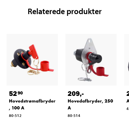
Relaterede produkter
52
209
,-
90
Hovedstrømafbryder
Hovedafbryder, 250
A
, 100 A
A
4
80-512
80-514