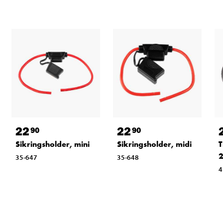
22
22
90
90
Sikringsholder, mini
Sikringsholder, midi
T
2
35-647
35-648
4