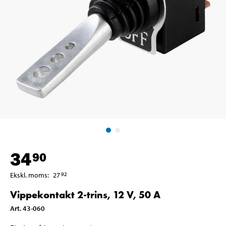
34
90
Ekskl. moms
:
27
92
Vippekontakt 2-trins, 12 V, 50 A
Art
.
43-060