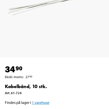
34
90
Ekskl. moms
:
27
92
Kabelbånd, 10 stk.
Art
.
61-724
Findes på lager i
1
varehuse