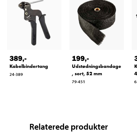
389
,-
199
,-
Kabelbindertang
Udstødningsbandage
K
, sort, 52 mm
4
24-389
79-451
6
Relaterede produkter