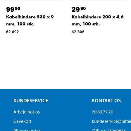
99
29
90
90
Kabelbindere 530 x 9
Kabelbindere 200 x 4,6
mm, 100 stk.
mm, 100 stk.
62-802
62-806
KUNDESERVICE
KONTAKT OS
Arbejd hos os
70 80 77 70
Gavekort
kundeservice@bilt
Biltemakortet
CVR-nr: 25289846