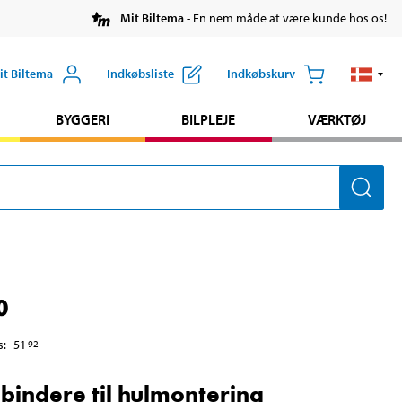
Mit Biltema
- En nem måde at være kunde hos os!
it Biltema
Indkøbsliste
Indkøbskurv
BYGGERI
BILPLEJE
VÆRKTØJ
0
s
:
51
92
bindere til hulmontering