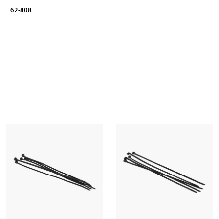
62-808