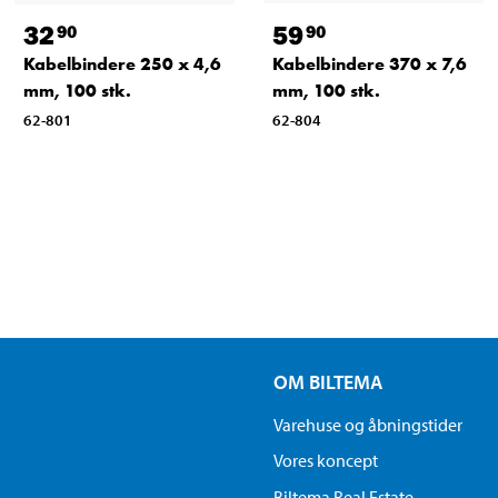
32
59
90
90
Kabelbindere 250 x 4,6
Kabelbindere 370 x 7,6
mm, 100 stk.
mm, 100 stk.
62-801
62-804
OM BILTEMA
Varehuse og åbningstider
Vores koncept
Biltema Real Estate