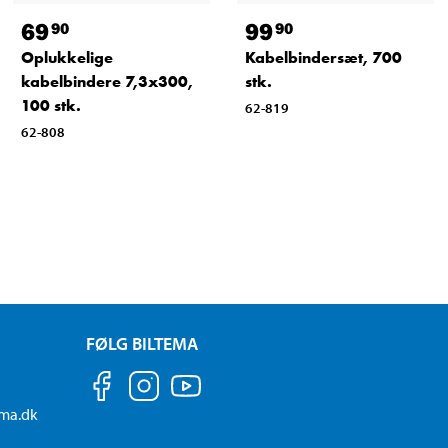
69
99
90
90
Oplukkelige
Kabelbindersæt, 700
kabelbindere 7,3x300,
stk.
100 stk.
62-819
62-808
FØLG BILTEMA
ema.dk