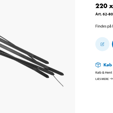
220 x
Art
.
62-8
Findes på l
Køb
Køb & Hent i
LÆS MERE