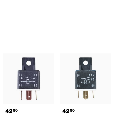
42
42
90
90