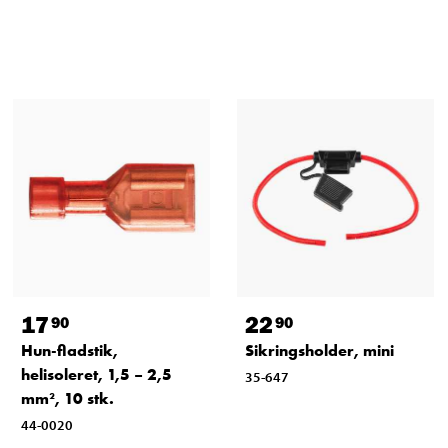
17
22
90
90
Hun-fladstik,
Sikringsholder, mini
helisoleret, 1,5 – 2,5
35-647
mm², 10 stk.
44-0020