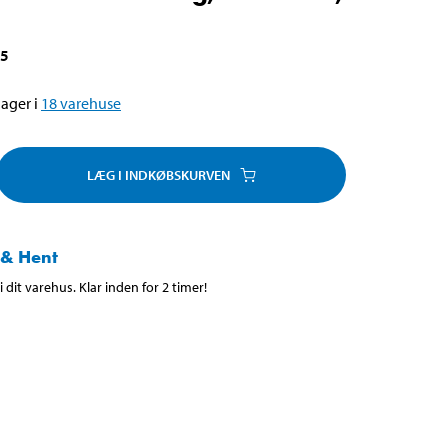
05
ager i
18
varehuse
LÆG I INDKØBSKURVEN
 & Hent
 dit varehus. Klar inden for 2 timer!