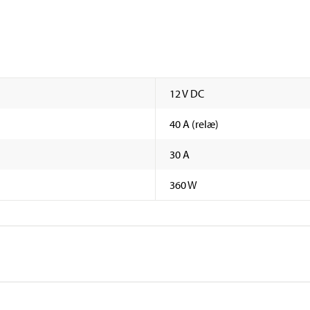
12 V DC
40 A (relæ)
30 A
360 W