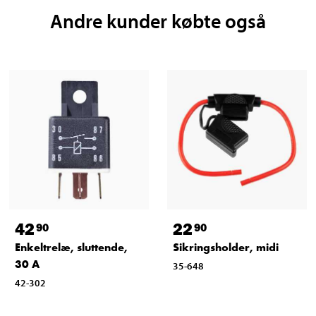
Andre kunder købte også
42
22
90
90
Enkeltrelæ, sluttende,
Sikringsholder, midi
30 A
35-648
42-302