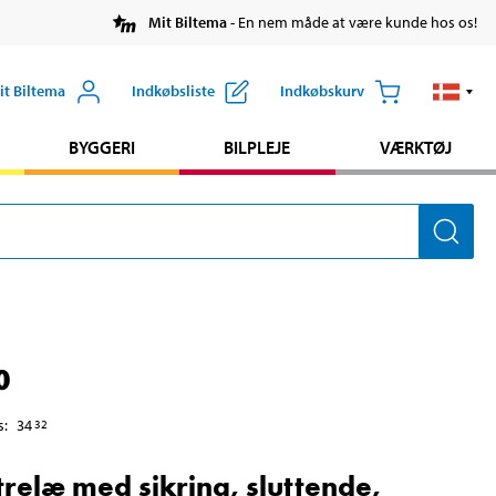
Mit Biltema
- En nem måde at være kunde hos os!
it Biltema
Indkøbsliste
Indkøbskurv
BYGGERI
BILPLEJE
VÆRKTØJ
0
s
:
34
32
trelæ med sikring, sluttende,