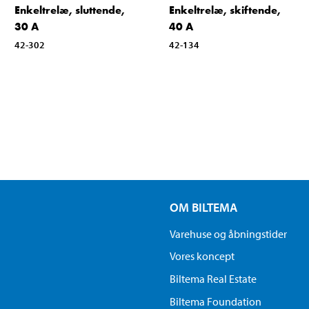
Enkeltrelæ, sluttende,
Enkeltrelæ, skiftende,
30 A
40 A
42-302
42-134
OM BILTEMA
Varehuse og åbningstider
Vores koncept
Biltema Real Estate
Biltema Foundation