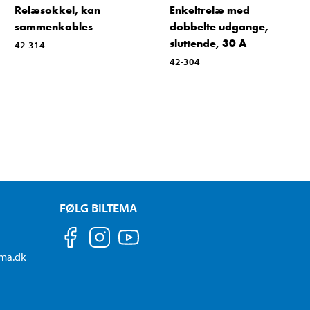
Relæsokkel, kan
Enkeltrelæ med
sammenkobles
dobbelte udgange,
sluttende, 30 A
42-314
42-304
FØLG BILTEMA
ema.dk