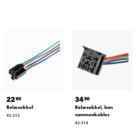
22
34
90
90
Relæsokkel
Relæsokkel, kan
sammenkobles
42-315
42-314