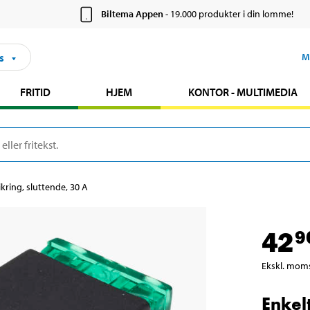
Biltema Appen
- 19.000 produkter i din lomme!
s
M
FRITID
HJEM
KONTOR - MULTIMEDIA
kring, sluttende, 30 A
42
9
Ekskl. mom
Enkel