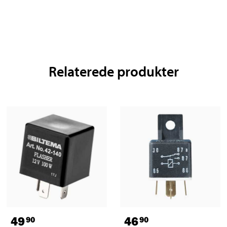
Relaterede produkter
49
46
90
90