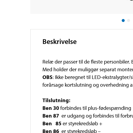
Beskrivelse
Relæ der passer til de fleste personbiler.
Med holder der muliggør separat monter
OBS
: Ikke beregnet til LED-ekstralygter/
forårsage kortslutning og overhedning af
Tilslutning:
Ben 30
forbindes til plus-fødespænding f
Ben 87
er udgang og forbindes til forb
Ben 85
er styrekredsløb +
Ben 86
er styrekredsløb –