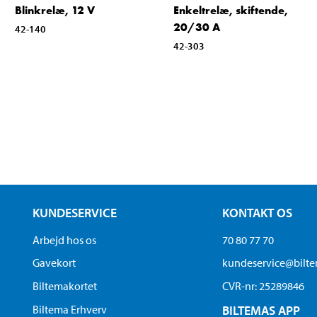
Blinkrelæ, 12 V
Enkeltrelæ, skiftende,
20/30 A
42-140
42-303
KUNDESERVICE
KONTAKT OS
Arbejd hos os
70 80 77 70
Gavekort
kundeservice@bilt
Biltemakortet
CVR-nr: 25289846
Biltema Erhverv
BILTEMAS APP