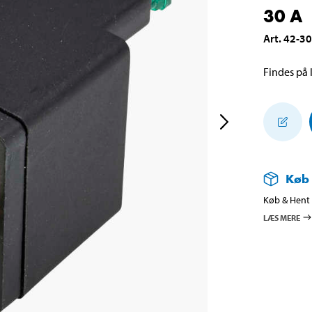
30 A
Art
.
42-3
Findes på l
Køb
Køb & Hent i
LÆS MERE